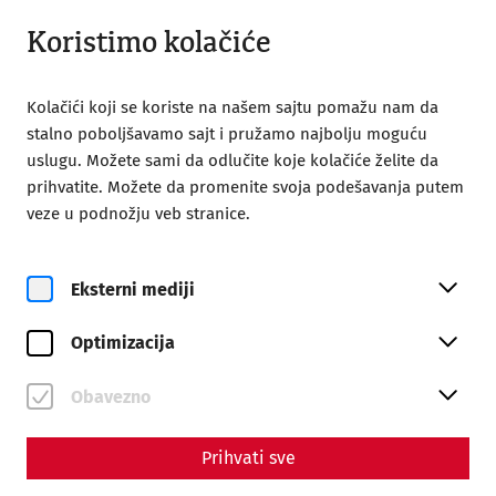
Otvoreno do 18:00
SR
Koristimo kolačiće
Kolačići koji se koriste na našem sajtu pomažu nam da
stalno poboljšavamo sajt i pružamo najbolju moguću
uslugu. Možete sami da odlučite koje kolačiće želite da
prihvatite. Možete da promenite svoja podešavanja putem
Home
Römerfest
veze u podnožju veb stranice.
Eksterni mediji
Optimizacija
ne, 6. Septembar
Römerfest
Obavezno
On September 5 and 6, 2026
Prihvati sve
Rezervišite karte