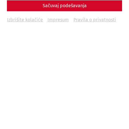
Sačuvaj podešavanja
€
16
Izbrišite kolačiće
Impresum
Pravila o privatnosti
Weitere Termine