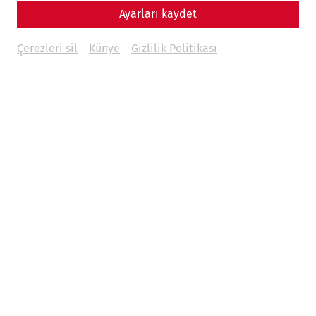
17.03.2026
Ayarları kaydet
Çerezleri sil
Künye
Gizlilik Politikası
Carnuntum is one of the most significant archaeological
sites in Central Europe. Over the course of several
centuries, the city developed into a central political,