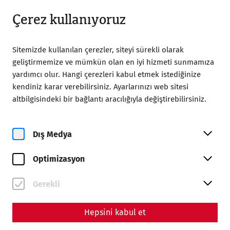
18:00’a kadar açık
TR
Çerez kullanıyoruz
Sitemizde kullanılan çerezler, siteyi sürekli olarak
geliştirmemize ve mümkün olan en iyi hizmeti sunmamıza
yardımcı olur. Hangi çerezleri kabul etmek istediğinize
kendiniz karar verebilirsiniz. Ayarlarınızı web sitesi
Home
Magazine
altbilgisindeki bir bağlantı aracılığıyla değiştirebilirsiniz.
The End of a Metropolis – The Fall of Carnuntum
Science
Dış Medya
The End of a Metropolis –
Optimizasyon
The Fall of Carnuntum
By Nisa Iduna Kirchengast - Editors: Daniel Kunc,
Gerekli
Thomas Mauerhofer, Anna-Maria Grohs
Hepsini kabul et
Late antiquity
history
society
politics