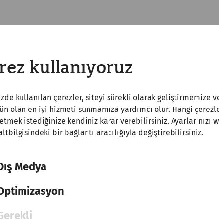
rez kullanıyoruz
zde kullanılan çerezler, siteyi sürekli olarak geliştirmemize v
 olan en iyi hizmeti sunmamıza yardımcı olur. Hangi çerezle
etmek istediğinize kendiniz karar verebilirsiniz. Ayarlarınızı 
 altbilgisindeki bir bağlantı aracılığıyla değiştirebilirsiniz.
Dış Medya
Optimizasyon
Science
Marcus Aurelius in
Gerekli