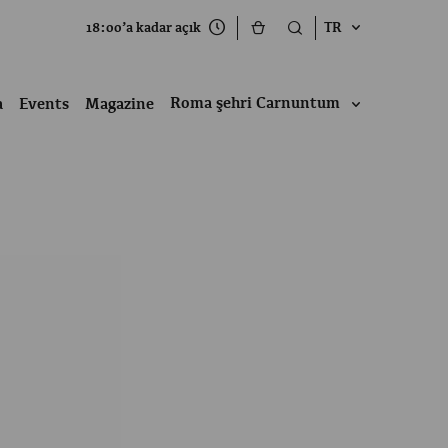
18:00’a kadar açık
TR
Roma şehri Carnuntum
a
Events
Magazine