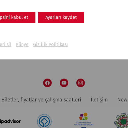
Carnuntum: an Emperor
between War and Philosophy
psini kabul et
Ayarları kaydet
Military
politics
emperors
eri sil
Künye
Gizlilik Politikası
Biletler, fiyatlar ve çalışma saatleri
İletişim
News