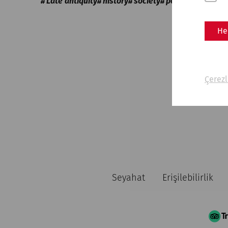
Late antiquity
history
society
politics
He
Çerezl
Seyahat
Erişilebilirlik