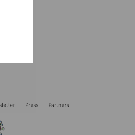
letter
Press
Partners