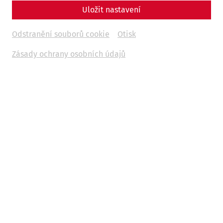
Uložit nastavení
Odstranění souborů cookie
Otisk
Zásady ochrany osobních údajů
Science
Fear and Loathing in Carnuntum:
Wine and Other Indulgences in
Antiquity