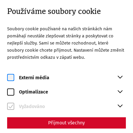
Otevřít od 09:00
CS
Používáme soubory cookie
Soubory cookie používané na našich stránkách nám
pomáhají neustále zlepšovat stránky a poskytovat co
nejlepší služby. Sami se můžete rozhodnout, které
soubory cookie chcete přijmout. Nastavení můžete změnit
prostřednictvím odkazu v zápatí webu.
Magazine overview
Externí média
Magazine
Optimalizace
Articles with the tag
#archaeology
Vyžadováno
Přijmout všechny