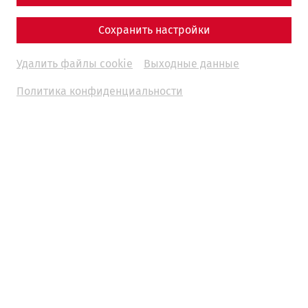
Сохранить настройки
Удалить файлы cookie
Выходные данные
Политика конфиденциальности
Science
Fear and Loathing in Carnuntum:
Wine and Other Indulgences in
Antiquity