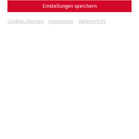
Einstellungen speichern
Cookies löschen
Impressum
Datenschutz
Wissenschaft
Komm süßer Tod - Die Gräberfelder
Carnuntums
Religion
Tod
Gesellschaft