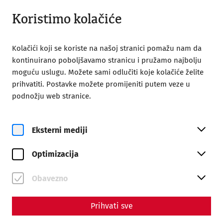
Otvoreno do 18:00
BS
Koristimo kolačiće
Kolačići koji se koriste na našoj stranici pomažu nam da
kontinuirano poboljšavamo stranicu i pružamo najbolju
moguću uslugu. Možete sami odlučiti koje kolačiće želite
prihvatiti. Postavke možete promijeniti putem veze u
podnožju web stranice.
Magazine overview
Eksterni mediji
Časopis
Optimizacija
Articles with the tag #Death
Obavezno
Prihvati sve