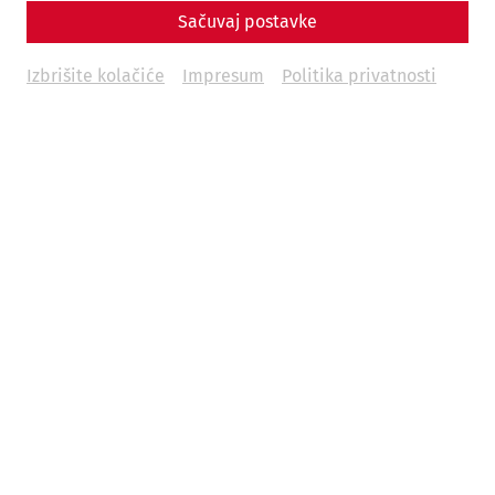
Sačuvaj postavke
Izbrišite kolačiće
Impresum
Politika privatnosti
Science
Come sweet death - The cemeteries of
Carnuntum
Religion
Death
society