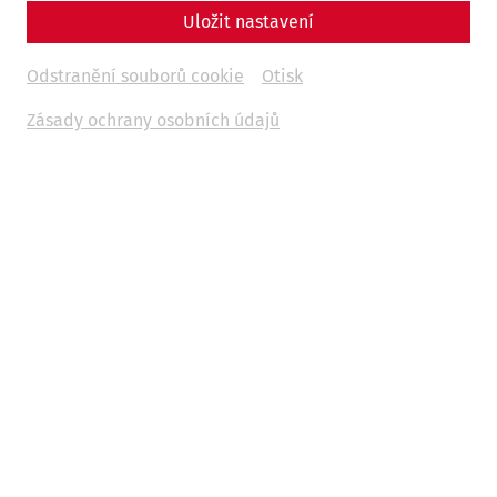
Uložit nastavení
Odstranění souborů cookie
Otisk
Zásady ochrany osobních údajů
Science
Come sweet death - The cemeteries of
Carnuntum
Religion
Death
society