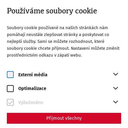
Otevřeno do 18:00
CS
Používáme soubory cookie
Soubory cookie používané na našich stránkách nám
pomáhají neustále zlepšovat stránky a poskytovat co
nejlepší služby. Sami se můžete rozhodnout, které
soubory cookie chcete přijmout. Nastavení můžete změnit
prostřednictvím odkazu v zápatí webu.
Magazine overview
Externí média
Magazine
Optimalizace
Articles with the tag #Death
Vyžadováno
Přijmout všechny