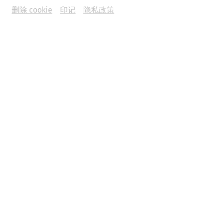
删除 cookie
印记
隐私政策
Science
Come sweet death - The cemeteries of
Carnuntum
Religion
Death
society