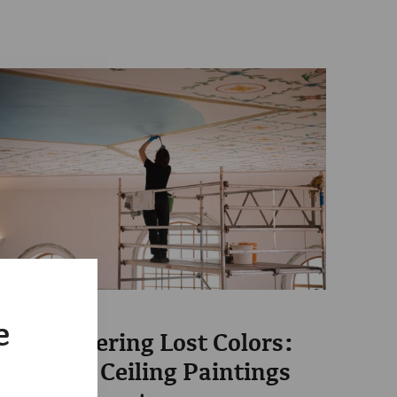
Science
e
Rediscovering Lost Colors:
Wall and Ceiling Paintings