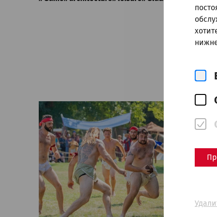
посто
обслу
хотит
нижне
Пр
Удали