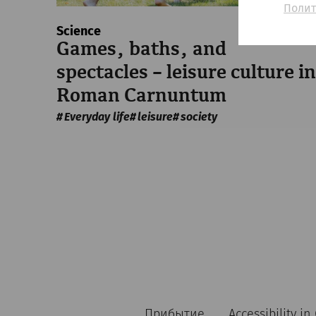
Полит
Science
Games, baths, and
spectacles – leisure culture in
Roman Carnuntum
Everyday life
leisure
society
Прибытие
Accessibility i