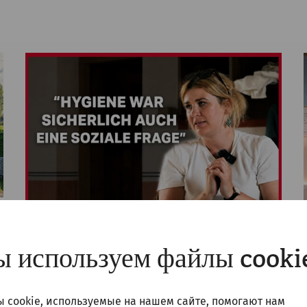
 используем файлы cooki
Videos
Videocast – Episode 10: The
 cookie, используемые на нашем сайте, помогают нам