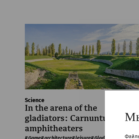
Science
In the arena of the
Мы
gladiators: Carnuntum's
amphitheaters
Файлы
Game
architecture
leisure
Gladiatorsday