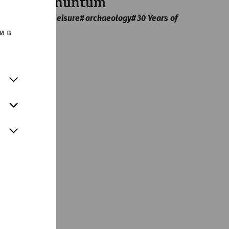
from Carnuntum
architecture
leisure
archaeology
30 Years of
APC
и в