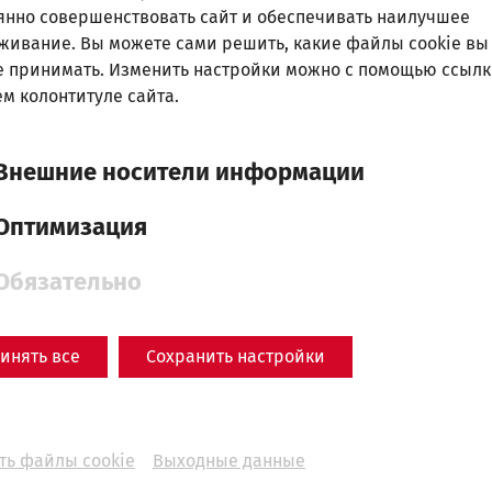
янно совершенствовать сайт и обеспечивать наилучшее
Baths in the Civil City of
живание. Вы можете сами решить, какие файлы cookie вы
Carnuntum
е принимать. Изменить настройки можно с помощью ссылк
Everyday
м колонтитуле сайта.
life
Hygiene
Medicine
leisure
Videocast
Внешние носители информации
Оптимизация
Обязательно
инять все
Сохранить настройки
ть файлы cookie
Выходные данные