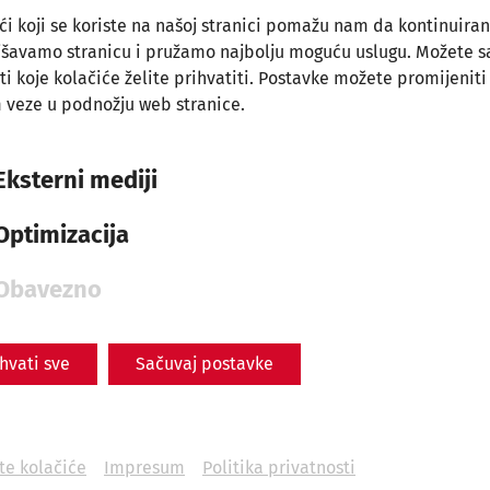
Baths in the Civil City of
ći koji se koriste na našoj stranici pomažu nam da kontinuira
jšavamo stranicu i pružamo najbolju moguću uslugu. Možete 
Carnuntum
ti koje kolačiće želite prihvatiti. Postavke možete promijeniti
Everyday
 veze u podnožju web stranice.
life
Hygiene
Medicine
leisure
Videocast
Eksterni mediji
Optimizacija
Obavezno
ihvati sve
Sačuvaj postavke
ite kolačiće
Impresum
Politika privatnosti