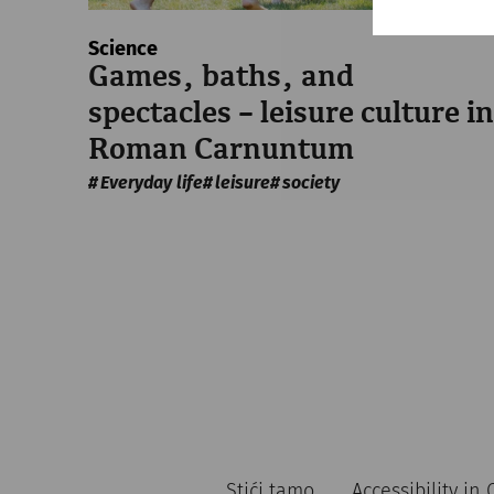
Science
Games, baths, and
spectacles – leisure culture in
Roman Carnuntum
Everyday life
leisure
society
Stići tamo
Accessibility i