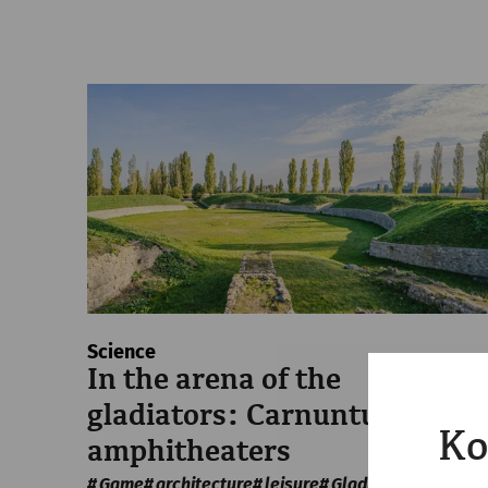
Science
In the arena of the
gladiators: Carnuntum's
Ko
amphitheaters
Game
architecture
leisure
Gladiatorsday