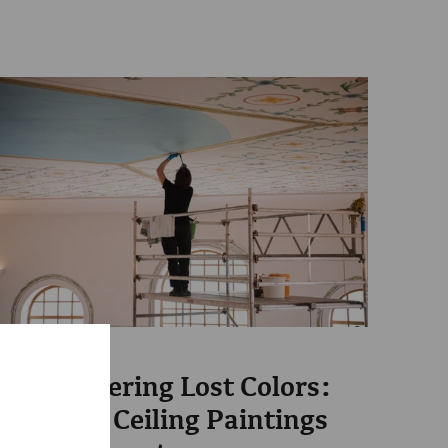
Science
Rediscovering Lost Colors:
Wall and Ceiling Paintings