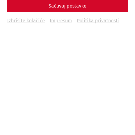
Sačuvaj postavke
Izbrišite kolačiće
Impresum
Politika privatnosti
Science
Murder and manslaughter - crime in
ancient Carnuntum
Housing
Everyday life
Crime