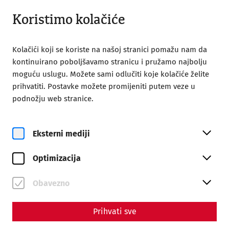
Otvoreno od 08:00
BS
Koristimo kolačiće
Kolačići koji se koriste na našoj stranici pomažu nam da
kontinuirano poboljšavamo stranicu i pružamo najbolju
moguću uslugu. Možete sami odlučiti koje kolačiće želite
prihvatiti. Postavke možete promijeniti putem veze u
podnožju web stranice.
Magazine overview
Eksterni mediji
Časopis
Optimizacija
Articles with the tag #Crime
Obavezno
Prihvati sve