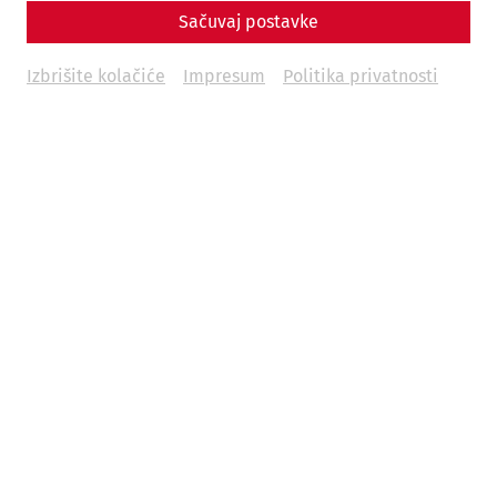
Sačuvaj postavke
Izbrišite kolačiće
Impresum
Politika privatnosti
© Landessammlungen NÖ, Archäologischer Park
Carnuntum (Photo: N. Gail)
Lenght 24,7cm
Width 4,4cm
Diameter hole 0,2cm
Weight 128,5g