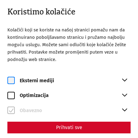
Otvoreno od 09:00
BS
Koristimo kolačiće
Kolačići koji se koriste na našoj stranici pomažu nam da
kontinuirano poboljšavamo stranicu i pružamo najbolju
moguću uslugu. Možete sami odlučiti koje kolačiće želite
prihvatiti. Postavke možete promijeniti putem veze u
Home
The ides of march
podnožju web stranice.
Science
The ides of march
Eksterni mediji
By Marion Großmann - Editors: Daniel Kunc,
Optimizacija
Thomas Mauerhofer
Crime
Death
calender
Obavezno
Prihvati sve