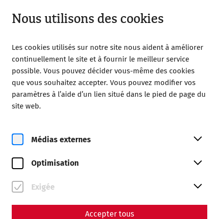
Ouvert jusqu’à 18:00
FR
Nous utilisons des cookies
Les cookies utilisés sur notre site nous aident à améliorer
continuellement le site et à fournir le meilleur service
possible. Vous pouvez décider vous-même des cookies
que vous souhaitez accepter. Vous pouvez modifier vos
Home
After Work Yoga
paramètres à l’aide d’un lien situé dans le pied de page du
site web.
Médias externes
ve, 14. août
Optimisation
After Work Yoga
Exigée
Réserver des billets
Accepter tous
€
27