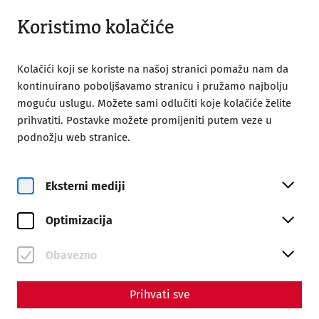
Zatvoreno
BS
Koristimo kolačiće
Kolačići koji se koriste na našoj stranici pomažu nam da
kontinuirano poboljšavamo stranicu i pružamo najbolju
moguću uslugu. Možete sami odlučiti koje kolačiće želite
prihvatiti. Postavke možete promijeniti putem veze u
Home
After Work Yoga
podnožju web stranice.
Eksterni mediji
Optimizacija
pe, 14. august
After Work Yoga
Obavezno
Rezervišite karte
Prihvati sve
€
27