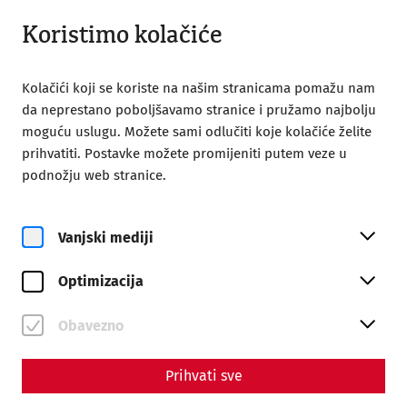
Otvoreno do 18:00
HR
Koristimo kolačiće
Kolačići koji se koriste na našim stranicama pomažu nam
da neprestano poboljšavamo stranice i pružamo najbolju
moguću uslugu. Možete sami odlučiti koje kolačiće želite
prihvatiti. Postavke možete promijeniti putem veze u
Home
After Work Yoga
podnožju web stranice.
Vanjski mediji
Optimizacija
pe, 14. kolovoz
After Work Yoga
Obavezno
Rezervirajte ulaznice
Prihvati sve
€
27