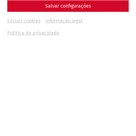
Salvar configurações
Excluir cookies
Informação legal
Política de privacidade
Science
The End of a Metropolis – The Fall of
Carnuntum
Late antiquity
history
society
politics