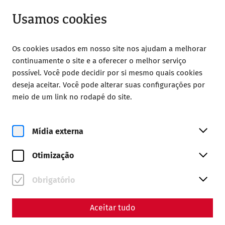
Abrir a partir de 08:00
PT
Usamos cookies
Os cookies usados em nosso site nos ajudam a melhorar
continuamente o site e a oferecer o melhor serviço
possível. Você pode decidir por si mesmo quais cookies
deseja aceitar. Você pode alterar suas configurações por
meio de um link no rodapé do site.
Magazine overview
Mídia externa
Revista
Otimização
Articles with the tag
#politics
Obrigatório
Aceitar tudo