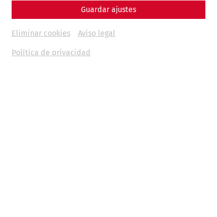
Guardar ajustes
Eliminar cookies
Aviso legal
Política de privacidad
Science
The End of a Metropolis – The Fall of
Carnuntum
Late antiquity
history
society
politics