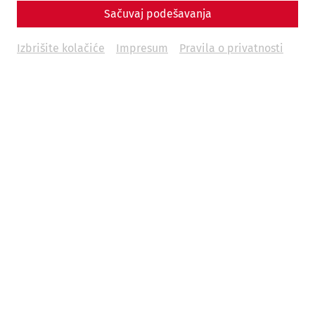
Sačuvaj podešavanja
Izbrišite kolačiće
Impresum
Pravila o privatnosti
Science
The End of a Metropolis – The Fall of
Carnuntum
Late antiquity
history
society
politics