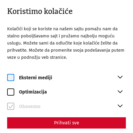
Zatvoreno
SR
Koristimo kolačiće
Kolačići koji se koriste na našem sajtu pomažu nam da
stalno poboljšavamo sajt i pružamo najbolju moguću
uslugu. Možete sami da odlučite koje kolačiće želite da
prihvatite. Možete da promenite svoja podešavanja putem
veze u podnožju veb stranice.
Magazine overview
Eksterni mediji
Magazine
Optimizacija
Articles with the tag
#politics
Obavezno
Prihvati sve