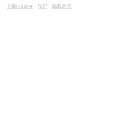
删除 cookie
印记
隐私政策
Science
The End of a Metropolis – The Fall of
Carnuntum
Late antiquity
history
society
politics