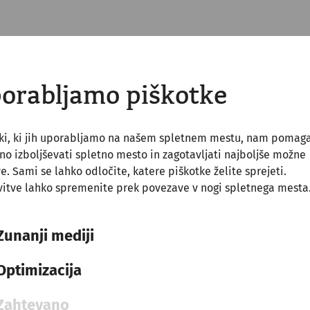
orabljamo piškotke
tki, ki jih uporabljamo na našem spletnem mestu, nam pomag
o izboljševati spletno mesto in zagotavljati najboljše možne
ve. Sami se lahko odločite, katere piškotke želite sprejeti.
itve lahko spremenite prek povezave v nogi spletnega mesta
Zunanji mediji
Optimizacija
Science
Marcus Aurelius in
Zahtevano