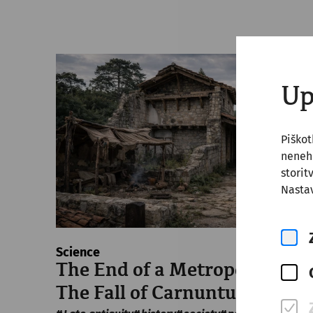
Up
Piško
nenehn
storit
Nastav
Science
The End of a Metropolis –
The Fall of Carnuntum