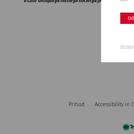
Late antiquity
history
society
politics
Od
Brisan
Prihod
Accessibility in