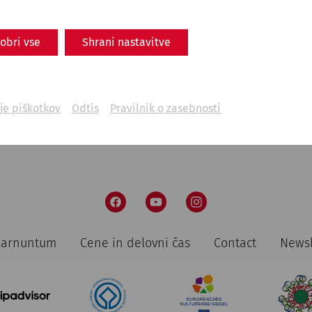
Carnuntum: an Emperor
between War and Philosophy
obri vse
Shrani nastavitve
Military
politics
emperors
je piškotkov
Odtis
Pravilnik o zasebnosti
 Carnuntum
Cene in delovni čas
Contact
Newsl