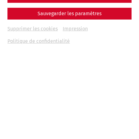
Sauvegarder les paramètres
Supprimer les cookies
Impression
Politique de confidentialité
Science
The End of a Metropolis – The Fall of
Carnuntum
Late antiquity
history
society
politics