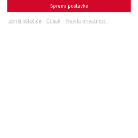
Spremi postavke
Izbriši kolačiće
Otisak
Pravila privatnosti
Science
The End of a Metropolis – The Fall of
Carnuntum
Late antiquity
history
society
politics