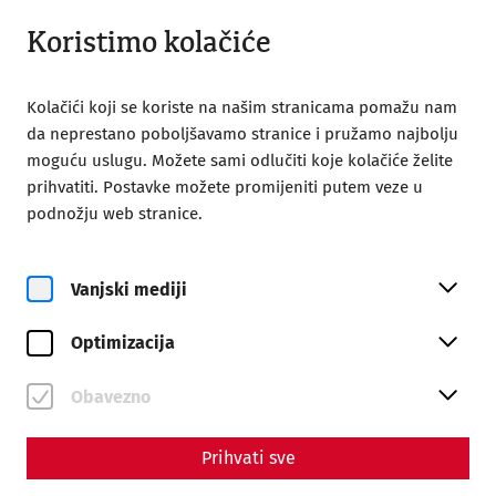
Otvoreno do 18:00
HR
Koristimo kolačiće
Kolačići koji se koriste na našim stranicama pomažu nam
da neprestano poboljšavamo stranice i pružamo najbolju
moguću uslugu. Možete sami odlučiti koje kolačiće želite
prihvatiti. Postavke možete promijeniti putem veze u
podnožju web stranice.
Magazine overview
Vanjski mediji
Magazin
Optimizacija
Articles with the tag
#politics
Obavezno
Prihvati sve