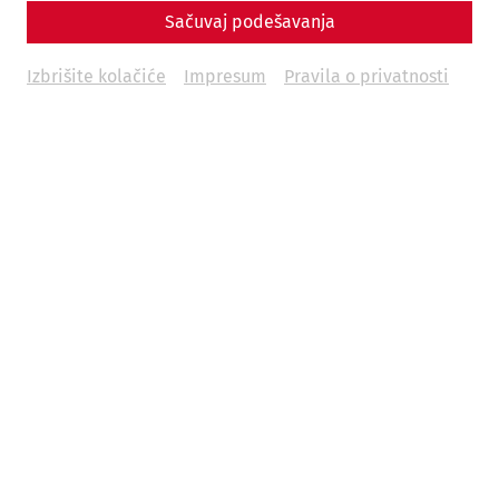
Sačuvaj podešavanja
museum
history
research
30 Years of APC
Izbrišite kolačiće
Impresum
Pravila o privatnosti
08.05.2026