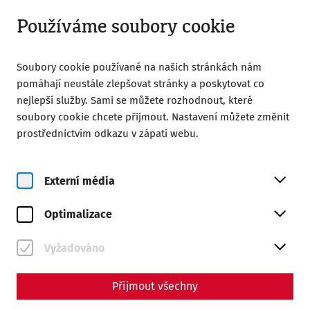
Zavřeno
CS
Používáme soubory cookie
Soubory cookie používané na našich stránkách nám
pomáhají neustále zlepšovat stránky a poskytovat co
nejlepší služby. Sami se můžete rozhodnout, které
soubory cookie chcete přijmout. Nastavení můžete změnit
Home
Magazine
prostřednictvím odkazu v zápatí webu.
From Ruins to a Roman City: 30 Years of the Carnuntum
Archaeological Park
Externí média
Science
From Ruins to a Roman City:
Optimalizace
30 Years of the Carnuntum
Vyžadováno
Archaeological Park
Přijmout všechny
By Nisa Iduna Kirchengast - Editors: Daniel Kunc,
Thomas Mauerhofer, Anna-Maria Grohs