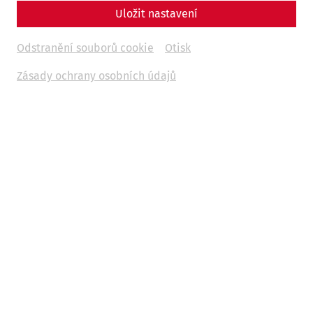
Uložit nastavení
museum
history
research
30 Years of APC
Odstranění souborů cookie
Otisk
08.05.2026
Zásady ochrany osobních údajů