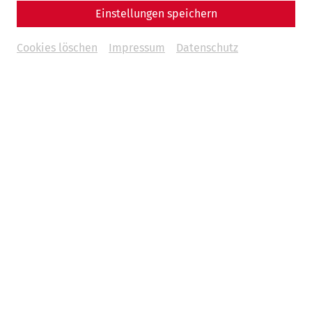
Anna-Maria Grohs
Einstellungen speichern
Museum
Geschichte
Forschung
30 Jahre APC
Cookies löschen
Impressum
Datenschutz
08.05.2026