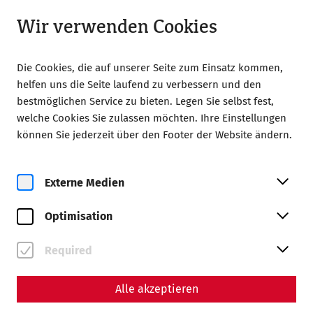
Geöffnet bis 18:00 Uhr
DE
Wir verwenden Cookies
Die Cookies, die auf unserer Seite zum Einsatz kommen,
helfen uns die Seite laufend zu verbessern und den
bestmöglichen Service zu bieten. Legen Sie selbst fest,
welche Cookies Sie zulassen möchten. Ihre Einstellungen
Home
Magazin
können Sie jederzeit über den Footer der Website ändern.
Von Ruinen zur Römerstadt: 30 Jahre Archäologischer Park
Carnuntum
Externe Medien
Wissenschaft
Von Ruinen zur Römerstadt:
Optimisation
30 Jahre Archäologischer
Required
Park Carnuntum
Alle akzeptieren
Ein Beitrag von Nisa Iduna Kirchengast -
Redaktion: Daniel Kunc, Thomas Mauerhofer,