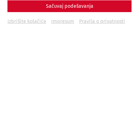
Sačuvaj podešavanja
Izbrišite kolačiće
Impresum
Pravila o privatnosti
When we think of Roman religion, we see large temples,
magnificent altars and solemn processions. However,
people's religious life did not only take place in public