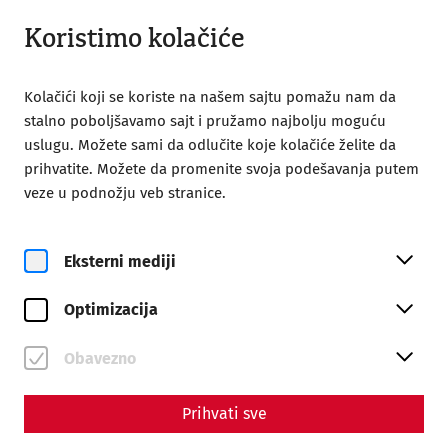
Otvoreno do 18:00
SR
Koristimo kolačiće
Kolačići koji se koriste na našem sajtu pomažu nam da
stalno poboljšavamo sajt i pružamo najbolju moguću
uslugu. Možete sami da odlučite koje kolačiće želite da
prihvatite. Možete da promenite svoja podešavanja putem
Home
veze u podnožju veb stranice.
In the Service of the Gods - Private Cults in Carnuntum
Science
Eksterni mediji
In the Service of the Gods -
Optimizacija
Private Cults in Carnuntum
By Nisa Iduna Kirchengast - Editors: Daniel Kunc,
Obavezno
Thomas Mauerhofer
Prihvati sve
Housing
Religion
Everyday life
society