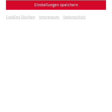
Einstellungen speichern
Cookies löschen
Impressum
Datenschutz
Videos
Videocast – Episode 12:
Stadtrundgang durch Carnuntum