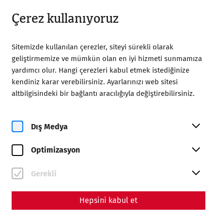
18:00’a kadar açık
TR
Çerez kullanıyoruz
Sitemizde kullanılan çerezler, siteyi sürekli olarak
geliştirmemize ve mümkün olan en iyi hizmeti sunmamıza
yardımcı olur. Hangi çerezleri kabul etmek istediğinize
kendiniz karar verebilirsiniz. Ayarlarınızı web sitesi
altbilgisindeki bir bağlantı aracılığıyla değiştirebilirsiniz.
Magazine overview
Dış Medya
Magazin
Optimizasyon
Thematic overview
Gerekli
Hepsini kabul et
Reenactment