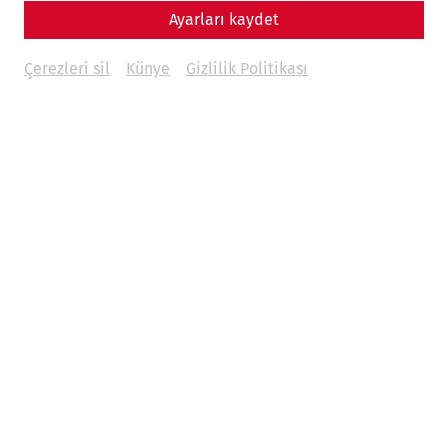
Ayarları kaydet
Late antiquity
Çerezleri sil
Künye
Gizlilik Politikası
Water supply
Housing
Religion
Eating and drinking
Everyday life
Infrastructure
Hygiene
Crime