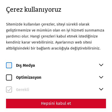
18:00’a kadar açık
TR
Çerez kullanıyoruz
Sitemizde kullanılan çerezler, siteyi sürekli olarak
geliştirmemize ve mümkün olan en iyi hizmeti sunmamıza
yardımcı olur. Hangi çerezleri kabul etmek istediğinize
kendiniz karar verebilirsiniz. Ayarlarınızı web sitesi
Home
Große Jubliläumsführung
altbilgisindeki bir bağlantı aracılığıyla değiştirebilirsiniz.
Dış Medya
Optimizasyon
Gerekli
Große Jubliläumsführung
Hepsini kabul et
Tarihler ve Biletler