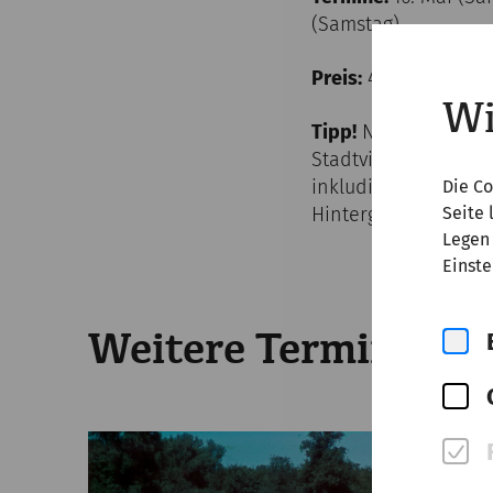
(Samstag)
Preis:
47,- Euro (ink
Wi
Tipp!
Nutzen Sie Ihr 
Stadtviertel auf ei
inkludiert. Bei der
Die Co
Seite 
Hintergrundinforma
Legen 
Einste
Weitere Termine