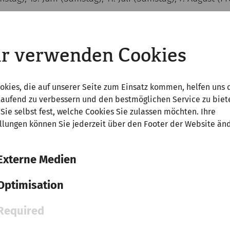
lusive Eintritt, Führung und anschließender Kulinarische
r verwenden Cookies
Eintrittsticket, um bereits den ganzen Tag vor der Füh
gene Faust zu erkunden. Auch der Eintritt im Museum Car
 "Großen Jubiläumsführung" bekommen Sie im Anschlus
okies, die auf unserer Seite zum Einsatz kommen, helfen uns 
laufend zu verbessern und den bestmöglichen Service zu biet
tionen zur Entstehung des Parks und dem Bau der römi
Sie selbst fest, welche Cookies Sie zulassen möchten. Ihre
llungen können Sie jederzeit über den Footer der Website än
Externe Medien
Optimisation
Sa, 12. September
2026
Required
Große Jubiläumsführung