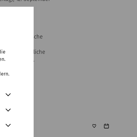
r Zeitreise)
rung das Römische
nuntinum ist
s außergewöhnliche
die
en.
schen Häuser.
dern.