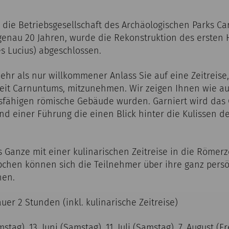
 die Betriebsgesellschaft des Archäologischen Parks C
 genau 20 Jahren, wurde die Rekonstruktion des ersten 
 Lucius) abgeschlossen.
mehr als nur willkommener Anlass Sie auf eine Zeitreise,
eit Carnuntums, mitzunehmen. Wir zeigen Ihnen wie 
nsfähigen römische Gebäude wurden. Garniert wird das 
und einer Führung die einen Blick hinter die Kulissen d
 Ganze mit einer kulinarischen Zeitreise in die Römerz
chen können sich die Teilnehmer über ihre ganz pers
hen.
auer 2 Stunden (inkl. kulinarische Zeitreise)
stag), 13. Juni (Samstag), 11. Juli (Samstag), 7. August (F