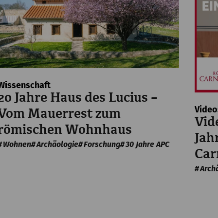
Wissenschaft
20 Jahre Haus des Lucius –
Video
Vom Mauerrest zum
Vid
römischen Wohnhaus
Jah
Wohnen
Archäologie
Forschung
30 Jahre APC
Ca
Arch