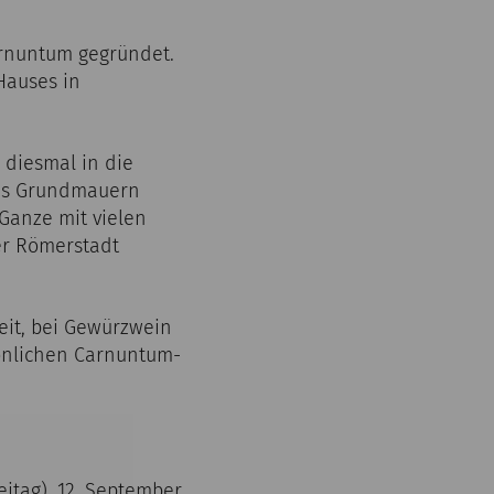
arnuntum gegründet.
Hauses in
 diesmal in die
aus Grundmauern
Ganze mit vielen
er Römerstadt
eit, bei Gewürzwein
önlichen Carnuntum-
reitag), 12. September