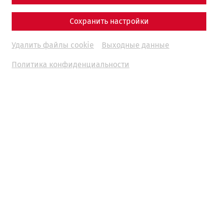
Сохранить настройки
Удалить файлы cookie
Выходные данные
Политика конфиденциальности
The operating company of the Carnuntum Archaeological
Park was founded 30 years ago. Ten years later, exactly 20
years ago, the reconstruction of the first house in
Carnuntum (House of Lucius) was completed.
This is a more than welcome occasion for us to take you
on a journey through time, this time into Carnuntum's
recent past. We will show you how foundation walls were
turned into fully functional Roman buildings. The tour will
be accompanied by many historical photos and a guided
tour that offers a glimpse behind the scenes of the Roman
city.